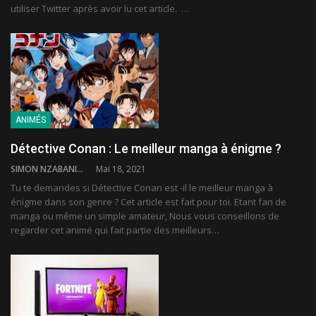
utiliser Twitter après avoir lu cet article. …
ANIMÉS
Détective Conan : Le meilleur manga à énigme ?
SIMON NZABANITA
Mai 18, 2021
Tu te demandes si Détective Conan est -il le meilleur manga à
énigme dans son genre ? Cet article est fait pour toi. Etant fan de
manga ou même un simple amateur, Nous vous conseillons de
regarder cet animé qui fait partie des meilleurs…