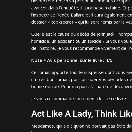
l’inspecteur Bosch va personnellement s’occuper 
avancer dans l’enquête, il aura besoin d’aide. Et po
l’inspectrice Renée Ballard et il aura également 
dossier « top-secret » qui lui sera remis par la 
Quelle est la cause du décès de John Jack Thomps
homicide, un accident ou un suicide ? Si vous voule
de l’histoire, je vous recommande vivement de lir
Note + Avis personnel sur le livre : 4/5
Ce roman apporte tout le suspense dont vous avez
un très bon roman, pour occuper vos périodes de 
bonne équipe. Pour ma part, j’ai hâte de découvri
Je vous recommande fortement de lire ce
livre
.
Act Like A Lady, Think Li
Mesdames, qui a dit qu’on ne pouvait pas être da