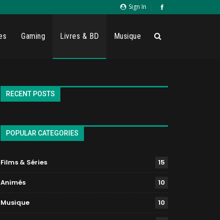
Sign In
es
Gaming
Livres & BD
Musique
RECENT POSTS
POPULAR CATEGORIES
Films & Séries
15
Animés
10
Musique
10