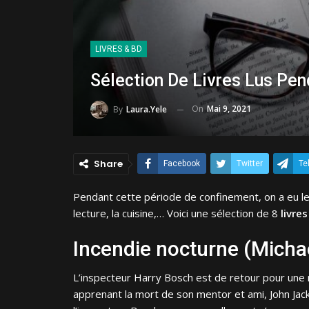
LIVRES & BD
Sélection De Livres Lus Pe
On
Mai 9, 2021
By
Laura.Yele
Share
Facebook
Twitter
Te
Pendant cette période de confinement, on a eu 
lecture, la cuisine,… Voici une sélection de 8
livres
Incendie nocturne (Micha
L’inspecteur Harry Bosch est de retour pour une n
apprenant la mort de son mentor et ami, John Ja