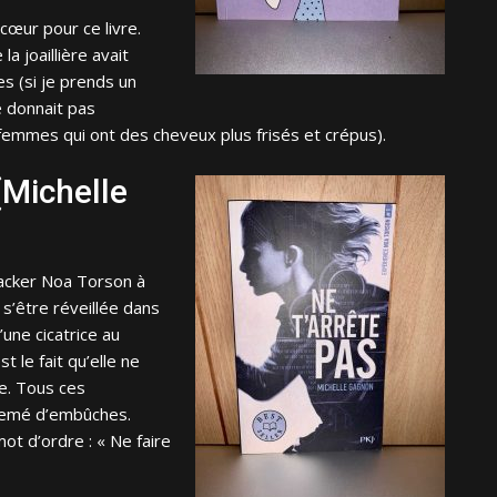
cœur pour ce livre.
a joaillière avait
s (si je prends un
e donnait pas
femmes qui ont des cheveux plus frisés et crépus).
(Michelle
hacker Noa Torson à
 s’être réveillée dans
une cicatrice au
t le fait qu’elle ne
ce. Tous ces
semé d’embûches.
ot d’ordre : « Ne faire