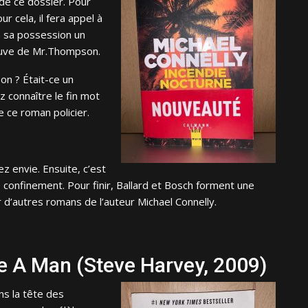
de ce dossier. Pour
ur cela, il fera appel à
en sa possession un
veuve de Mr.Thompson.
on ? Était-ce un
z connaître le fin mot
e ce roman policier.
 envie. Ensuite, c’est
confinement. Pour finir, Ballard et Bosch forment une
r d’autres romans de l’auteur Michael Connelly.
ke A Man (Steve Harvey, 2009)
ns la tête des