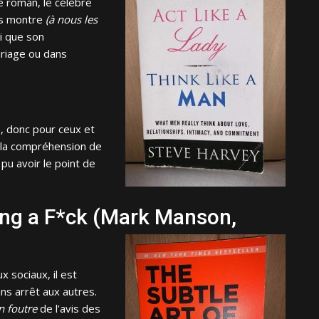
 roman, le célèbre
us montre
(à nous les
i que son
ariage ou dans
s, donc pour ceux et
, la compréhension de
i pu avoir le point de
ving a F*ck (Mark Manson,
x sociaux, il est
s arrêt aux autres.
n foutre
de l’avis des