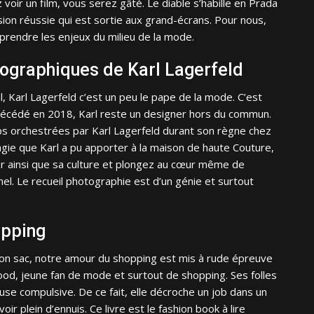
voir un film, vous serez gâté. Le diable s’habille en Prada
sion réussie qui est sortie aux grand-écrans. Pour nous,
omprendre les enjeux du milieu de la mode.
ographiques de Karl Lagerfeld
l, Karl Lagerfeld c’est un peu le pape de la mode. C’est
, décédé en 2018, Karl reste un designer hors du commun.
ps orchestrées par Karl Lagerfeld durant son règne chez
 magie que Karl a pu apporter à la maison de haute Couture,
iser ainsi que sa culture et plongez au cœur même de
el. Le recueil photographie est d’un génie et surtout
opping
s son sac, notre amour du shopping est mis à rude épreuve
ood, jeune fan de mode et surtout de shopping. Ses folles
se compulsive. De ce fait, elle décroche un job dans un
oir plein d’ennuis. Ce livre est le fashion book à lire