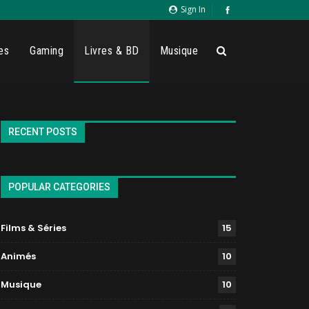
Sign In
es
Gaming
Livres & BD
Musique
RECENT POSTS
POPULAR CATEGORIES
Films & Séries
15
Animés
10
Musique
10