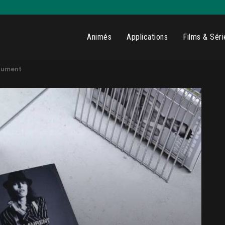
Animés
Applications
Films & Séri
olument