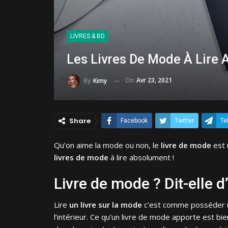
LIVRES & BD
Les Livres De Mode À Lire
On
Avr 23, 2021
By
Kimy
Share
Facebook
Twitter
Te
Qu’on aime la mode ou non, le
livre de mode
est 
livres de mode
à lire absolument !
Livre de mode ? Dit-elle 
Lire
un livre sur la mode
c’est comme posséder u
l’intérieur. Ce qu’un livre de mode apporte est bie